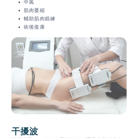
中風
肌肉萎縮
輔助肌肉鍛練
術後復康
干擾波