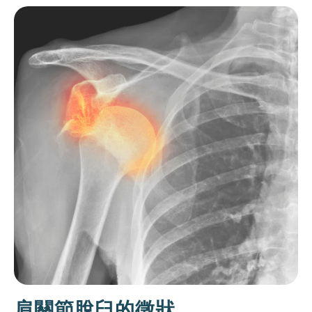
肩關節脫臼的徵狀