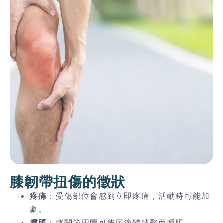
膝韌帶扭傷的徵狀
疼痛
：受傷部位會感到立即疼痛，活動時可能加
劇。
腫脹
：膝關節周圍可能因液體積聚而腫脹。