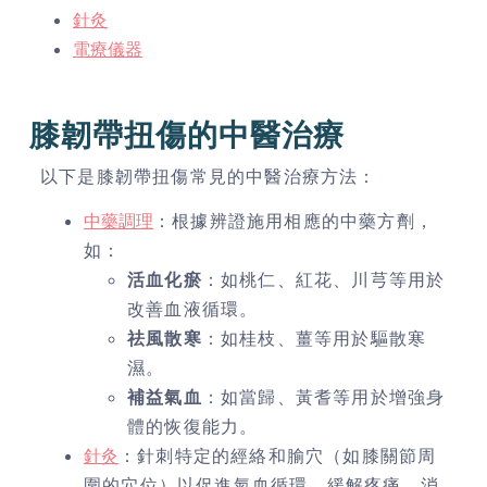
針灸
電療儀器
膝韌帶扭傷的中醫治療
以下是膝韌帶扭傷常見的中醫治療方法：
中藥調理
：根據辨證施用相應的中藥方劑，
如：
活血化瘀
：如桃仁、紅花、川芎等用於
改善血液循環。
祛風散寒
：如桂枝、薑等用於驅散寒
濕。
補益氣血
：如當歸、黃耆等用於增強身
體的恢復能力。
針灸
：針刺特定的經絡和腧穴（如膝關節周
圍的穴位）以促進氣血循環，緩解疼痛，消