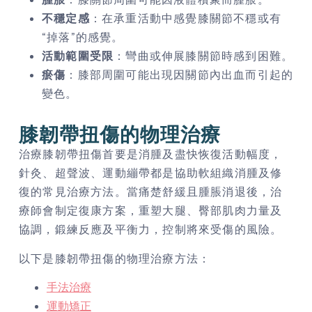
不穩定感
：在承重活動中感覺膝關節不穩或有
“掉落”的感覺。
活動範圍受限
：彎曲或伸展膝關節時感到困難。
瘀傷
：膝部周圍可能出現因關節內出血而引起的
變色。
膝韌帶扭傷的物理治療
治療膝韌帶扭傷首要是消腫及盡快恢復活動幅度，
針灸、超聲波、運動繃帶都是協助軟組織消腫及修
復的常見治療方法。當痛楚舒緩且腫脹消退後，治
療師會制定復康方案，重塑大腿、臀部肌肉力量及
協調，鍛練反應及平衡力，控制將來受傷的風險。
以下是膝韌帶扭傷的物理治療方法：
手法治療
運動矯正